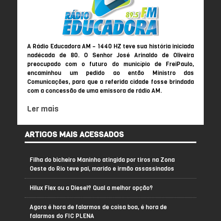
A Rádio Educadora AM – 1440 HZ teve sua história iniciada
nadécada de 80. O Senhor José Arinaldo de Oliveira
preocupado com o futuro do município de FreiPaulo,
encaminhou um pedido ao então Ministro das
Comunicações, para que a referida cidade fosse brindada
com a concessão de uma emissora de rádio AM.
Ler mais
ARTIGOS MAIS ACESSADOS
Filha do bicheiro Maninho atingida por tiros na Zona
Oeste do Rio teve pai, marido e irmão assassinados
Hilux Flex ou a Diesel? Qual a melhor opção?
Agora é hora de falarmos de coisa boa, é hora de
falarmos do FIC PLENA