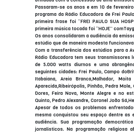
Passaram-se os anos e em 10 de fevereiro 
programa da Rádio Educadora de Frei Paul
primeira frase foi “FREI PAULO SUA HO
primeira música tocada foi “HOJE” comTayg
Os anos consolidaram a audiência da emiss
estúdio que de maneira modesta funcionava 
Com a transferência dos estúdios para a A
Rádio Educadora tem seus transmissores l
de 5.000 watts diurnos e uma abrangênc
seguintes cidades: Frei Paulo, Campo doBr
Itabaiana, Areia Branca,Malhador, Moit
Aparecida,Ribeirópolis, Pinhão, Pedra Mole
Dores, Feira Nova, Monte Alegre e no est
Quinto, Pedro Alexandre, Coronel João Sá,Hel
Apesar de todos os problemas enfrentado
mesma conquistou seu espaço dentre as e
audiência. Sua programação democrátic
jornalísticos. Na programação religiosa