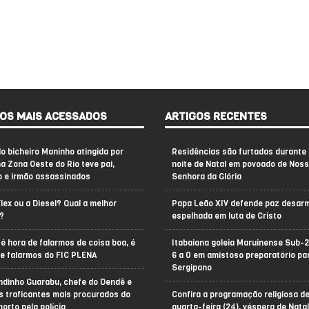
OS MAIS ACESSADOS
ARTIGOS RECENTES
do bicheiro Maninho atingida por
Residências são furtadas durante 
na Zona Oeste do Rio teve pai,
noite de Natal em povoado de Nos
o e irmão assassinados
Senhora da Glória
Flex ou a Diesel? Qual a melhor
Papa Leão XIV defende paz desar
?
espelhada em luta de Cristo
é hora de falarmos de coisa boa, é
Itabaiana goleia Maruinense Sub-2
de falarmos do FIC PLENA
6 a 0 em amistoso preparatório pa
Sergipano
ndinho Guarabu, chefe do Dendê e
s traficantes mais procurados do
Confira a programação religiosa d
morto pela polícia
quarta-feira (24), véspera de Nata