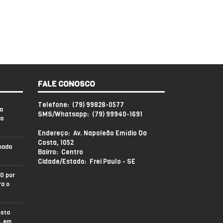
FALE CONOSCO
Telefone: (79) 99828-0577
a
SMS/Whatsapp: (79) 99940-1691
sa
Endereço: Av. Napoleão Emídio Da
Costa, 1052
mada
Bairro: Centro
Cidade/Estado: Frei Paulo - SE
0 por
ra o
esta
l, em