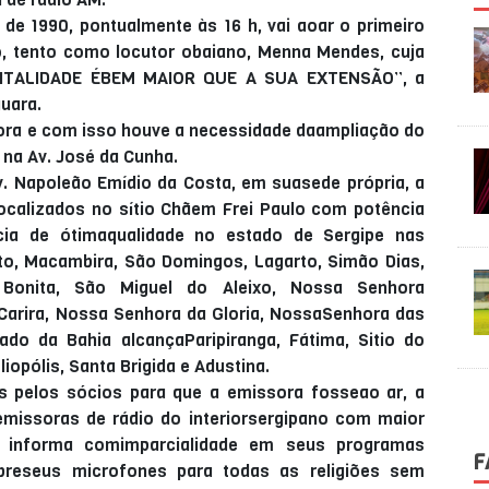
de 1990, pontualmente às 16 h, vai aoar o primeiro
o, tento como locutor obaiano, Menna Mendes, cuja
SPITALIDADE ÉBEM MAIOR QUE A SUA EXTENSÃO”, a
uara.
ora e com isso houve a necessidade daampliação do
na Av. José da Cunha.
v. Napoleão Emídio da Costa, em suasede própria, a
ocalizados no sítio Chãem Frei Paulo com potência
ia de ótimaqualidade no estado de Sergipe nas
ito, Macambira, São Domingos, Lagarto, Simão Dias,
a Bonita, São Miguel do Aleixo, Nossa Senhora
, Carira, Nossa Senhora da Gloria, NossaSenhora das
ado da Bahia alcançaParipiranga, Fátima, Sitio do
iopólis, Santa Brigida e Adustina.
s pelos sócios para que a emissora fosseao ar, a
missoras de rádio do interiorsergipano com maior
a informa comimparcialidade em seus programas
F
 abreseus microfones para todas as religiões sem