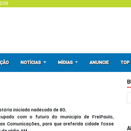
4109
ÇÃO
NOTÍCIAS
MÍDIAS
ANUNCIE
TOP 
B
tória iniciada nadécada de 80.
cupado com o futuro do município de FreiPaulo,
as Comunicações, para que areferida cidade fosse
A
 de rádio AM.