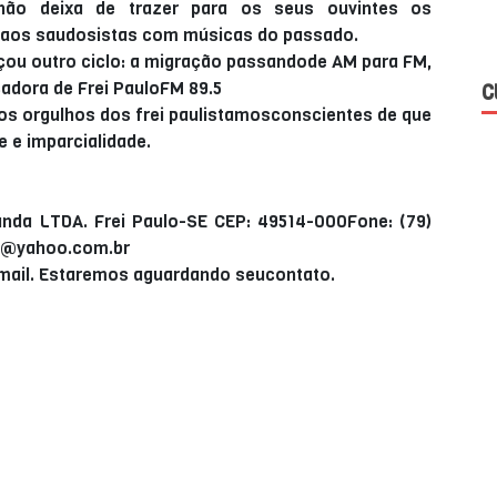
 não deixa de trazer para os seus ouvintes os
r aos saudosistas com músicas do passado.
çou outro ciclo: a migração passandode AM para FM,
adora de Frei PauloFM 89.5
C
dos orgulhos dos frei paulistamosconscientes de que
 e imparcialidade.
nda LTDA. Frei Paulo-SE CEP: 49514-000Fone: (79)
lo@yahoo.com.br
mail. Estaremos aguardando seucontato.