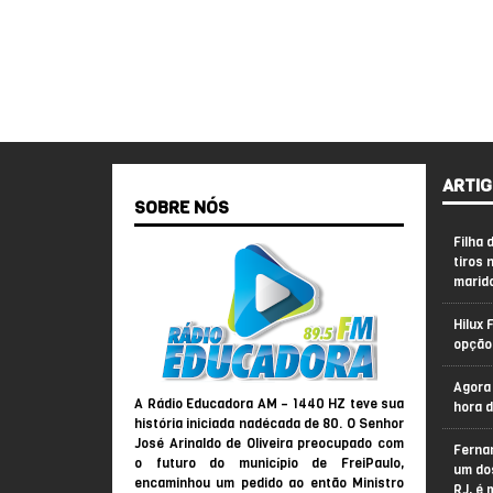
ARTIG
SOBRE NÓS
Filha 
tiros 
marid
Hilux 
opção
Agora 
A Rádio Educadora AM – 1440 HZ teve sua
hora 
história iniciada nadécada de 80. O Senhor
José Arinaldo de Oliveira preocupado com
Ferna
o futuro do município de FreiPaulo,
um do
encaminhou um pedido ao então Ministro
RJ, é 