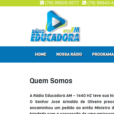
(79) 99828-0577
(79) 99843-
HOME
NOSSA RÁDIO
PROGRAMA
Quem Somos
A Rádio Educadora AM – 1440 HZ teve sua his
O Senhor José Arinaldo de Oliveira preo
encaminhou um pedido ao então Ministro d
brindada com a concessão de uma emissora