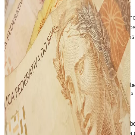
No dia 9 de outubro, a partir das 14h, será con
com o pagamento dos demais servidores ativos
que recebem acima de R$ 3 mil, além de todos
sem vínculo.
13º salário de 2020
Para os pensionistas e aposentados que recebe
pagamento da 6ª parcela (do total de 9) do 13º 
9/10, junto com a folha do mês de setembro.
Para os pensionistas e aposentados que receb
demais servidores, o pagamento da 1ª parcela d