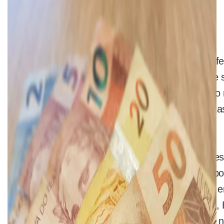
— Foto: Natalia Filippin/G1/Arquivo
O Governo de Sergipe informou nesta quinta-feira
calendário de pagamento referente ao mês de s
das 14h, da próxima quarta-feira, (30), quando
com vínculo efetivo, aposentados e pensionist
R$ 3 mil.
Servidores efetivos do SergipePrevidência, Ipe
servidores da Secretaria da Educação, do Espor
incluindo magistério e administrativos, lotados 
efetivos da Cohidro, Codise, Cehop, Emdagro,
também receberão o salário de forma integral n