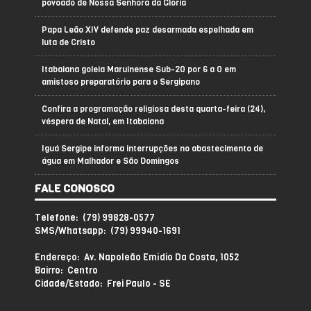
povoado de Nossa Senhora da Glória
Papa Leão XIV defende paz desarmada espelhada em
luta de Cristo
Itabaiana goleia Maruinense Sub-20 por 6 a 0 em
amistoso preparatório para o Sergipano
Confira a programação religiosa desta quarta-feira (24),
véspera de Natal, em Itabaiana
Iguá Sergipe informa interrupções no abastecimento de
água em Malhador e São Domingos
FALE CONOSCO
Telefone: (79) 99828-0577
SMS/Whatsapp: (79) 99940-1691
Endereço: Av. Napoleão Emídio Da Costa, 1052
Bairro: Centro
Cidade/Estado: Frei Paulo - SE