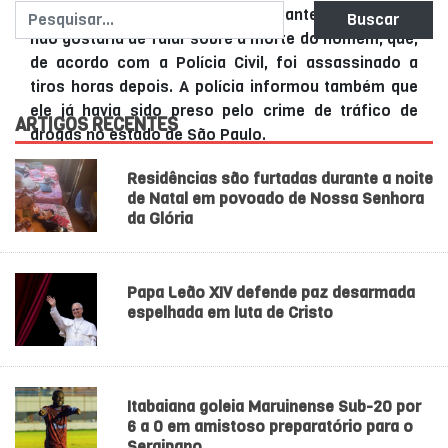
Ela afirmou, ainda, que está bastante assustada e
Buscar
não gostaria de falar sobre a morte do homem, que,
de acordo com a Polícia Civil, foi assassinado a
tiros horas depois. A polícia informou também que
ele já havia sido preso pelo crime de tráfico de
ARTIGOS RECENTES
drogas no estado de São Paulo.
Residências são furtadas durante a noite
de Natal em povoado de Nossa Senhora
da Glória
Papa Leão XIV defende paz desarmada
espelhada em luta de Cristo
Itabaiana goleia Maruinense Sub-20 por
6 a 0 em amistoso preparatório para o
Sergipano