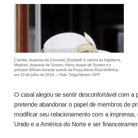
Camilla, duquesa de Cornwall, Elizabeth II, rainha da Inglaterra,
Meghan, duquesa de Sussex, Harry, duque de Sussex e o
príncipe William durante evento da Força Aérea Real britânica,
em 10 de julho de 2018 — Foto: Tolga Akmen / AFP
O casal alegou se sentir desconfortável com a 
pretende abandonar o papel de membros de prim
modificar seu relacionamento com a imprensa, d
Unido e a América do Norte e ser financeirame