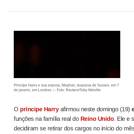
Princípe Harry e sua esposa, Meghan, duquesa de Sussex, em 7
de janeiro, em Londres — Foto: Reuters/Toby Melville
O
príncipe Harry
afirmou neste domingo (19)
funções na família real do
Reino Unido
. Ele e 
decidiram se retirar dos cargos no início do mê