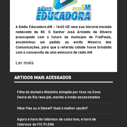
A Rádio Educadora AM – 1440 HZ teve sua história iniciada
nadécada de 80. O Senhor José Arinaldo de Oliveira
preocupado com o futuro do município de FreiPaulo,
encaminhou um pedido ao então Ministro das
Comunicações, para que a referida cidade fosse brindada
com a concessão de uma emissora de rádio AM.
Ler mais
ARTIGOS MAIS ACESSADOS
Filha do bicheiro Maninho atingida por tiros na Zona
Oeste do Rio teve pai, marido e irmão assassinados
Hilux Flex ou a Diesel? Qual a melhor opção?
Agora é hora de falarmos de coisa boa, é hora de
falarmos do FIC PLENA