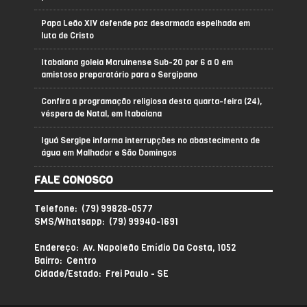
Papa Leão XIV defende paz desarmada espelhada em
luta de Cristo
Itabaiana goleia Maruinense Sub-20 por 6 a 0 em
amistoso preparatório para o Sergipano
Confira a programação religiosa desta quarta-feira (24),
véspera de Natal, em Itabaiana
Iguá Sergipe informa interrupções no abastecimento de
água em Malhador e São Domingos
FALE CONOSCO
Telefone: (79) 99828-0577
SMS/Whatsapp: (79) 99940-1691
Endereço: Av. Napoleão Emídio Da Costa, 1052
Bairro: Centro
Cidade/Estado: Frei Paulo - SE