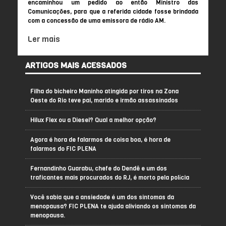
encaminhou um pedido ao então Ministro das
Comunicações, para que a referida cidade fosse brindada
com a concessão de uma emissora de rádio AM.
Ler mais
ARTIGOS MAIS ACESSADOS
Filha do bicheiro Maninho atingida por tiros na Zona
Oeste do Rio teve pai, marido e irmão assassinados
Hilux Flex ou a Diesel? Qual a melhor opção?
Agora é hora de falarmos de coisa boa, é hora de
falarmos do FIC PLENA
Fernandinho Guarabu, chefe do Dendê e um dos
traficantes mais procurados do RJ, é morto pela polícia
Você sabia que a ansiedade é um dos sintomas da
menopausa? FIC PLENA te ajuda aliviando os sintomas da
menopausa.